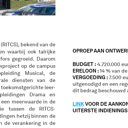
 (RITCS), bekend van de
OPROEP AAN ONTWER
n waarbij ook talrijke
 fors gegroeid. Daarom
BUDGET :
4.720.000 eur
wproject op de campus
ERELOON :
14 % van de
leiding Musical, de
VERGOEDING :
7.500 eu
rale diensten van de
uitgenodigd en een rege
 toekomstgerichte leer-
dit bedrag beschouwd a
pleidingen Drama en
t een meerwaarde in de
LINK
VOOR DE AANKON
gie tussen de RITCS-
UITERSTE INDIENINGSD
dingen hetzij binnen de
n de verankering in de