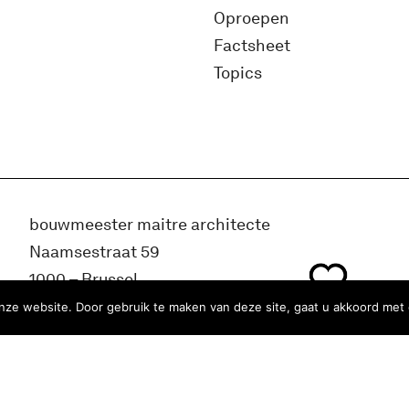
Oproepen
Factsheet
Topics
bouwmeester maitre architecte
Naamsestraat 59
1000 – Brussel
België
ze website. Door gebruik te maken van deze site, gaat u akkoord met 
info@bma.brussels