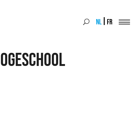
Search
NL
FR
Search
for:
Menu
OGESCHOOL