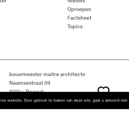
ter
Nieuws
Oproepen
Factsheet
Topics
bouwmeester maitre architecte
Naamsestraat 59
1000 – Brussel
België
ze website. Door gebruik te maken van deze site, gaat u akkoord met 
info@bma.brussels