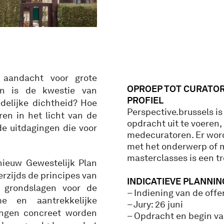
 aandacht voor grote
OPROEP TOT CURATO
an is de kwestie van
PROFIEL
elijke dichtheid? Hoe
Perspective.brussels i
en in het licht van de
opdracht uit te voeren
 uitdagingen die voor
medecuratoren. Er word
met het onderwerp of m
masterclasses is een tr
nieuw Gewestelijk Plan
rzijds de principes van
INDICATIEVE PLANNIN
 grondslagen voor de
– Indiening van de offer
e en aantrekkelijke
– Jury: 26 juni
ingen concreet worden
– Opdracht en begin va