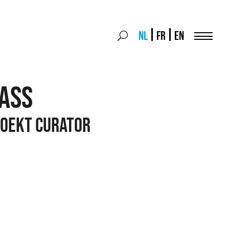
Search
NL
FR
EN
Search
for:
Menu
ASS
OEKT CURATOR