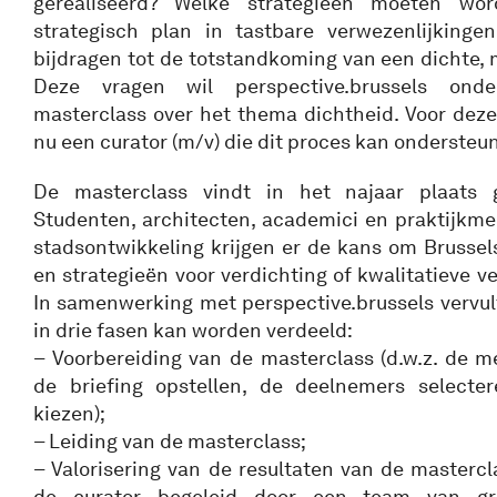
gerealiseerd? Welke strategieën moeten w
strategisch plan in tastbare verwezenlijkinge
bijdragen tot de totstandkoming van een dichte, 
Deze vragen wil perspective.brussels ond
masterclass over het thema dichtheid. Voor deze
nu een curator (m/v) die dit proces kan ondersteu
De masterclass vindt in het najaar plaats
Studenten, architecten, academici en praktijkme
stadsontwikkeling krijgen er de kans om Brussel
en strategieën voor verdichting of kwalitatieve v
In samenwerking met perspective.brussels vervult
in drie fasen kan worden verdeeld:
– Voorbereiding van de masterclass (d.w.z. de m
de briefing opstellen, de deelnemers selecte
kiezen);
– Leiding van de masterclass;
– Valorisering van de resultaten van de mastercl
de curator begeleid door een team van gr