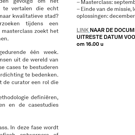
orden gevolgd om het
– Masterclass: septem
n te vertalen die echt
– Einde van de missie, 
maar kwalitatieve stad?
oplossingen: december
erzoeken tijdens een
LINK
NAAR DE DOCUM
 masterclass zoekt het
UITRESTE DATUM VOOR
nen.
om 16.00 u
 gedurende één week.
nsen uit de wereld van
se cases te bestuderen
erdichting te bedenken.
 de curator een rol die
ethodologie definiëren,
ren en de casestudies
ass. In deze fase wordt
afisch ontwerpers of