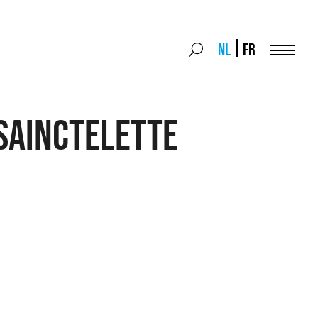
Search
NL
FR
Search
for:
Menu
SAINCTELETTE