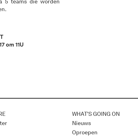
 à 5 teams die worden
en.
HT
7 om 11U
RE
WHAT'S GOING ON
ter
Nieuws
Oproepen