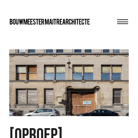
Menu
bma
[OPROEP]