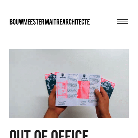
Menu
bma
OUT OF OFFICE