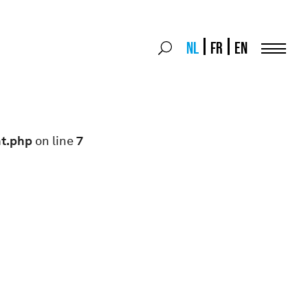
Search
NL
FR
EN
Search
for:
Menu
nt.php
on line
7