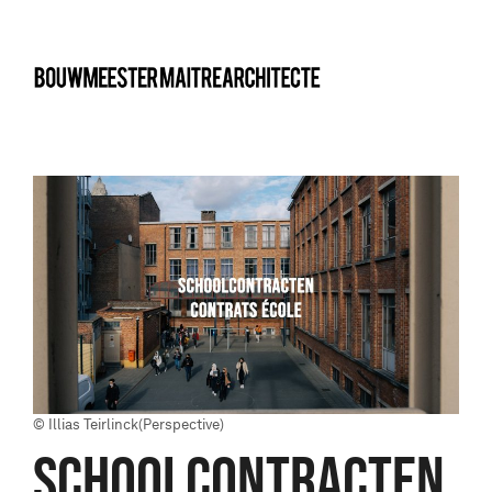
bma
© Illias Teirlinck(Perspective)
SCHOOLCONTRACTEN