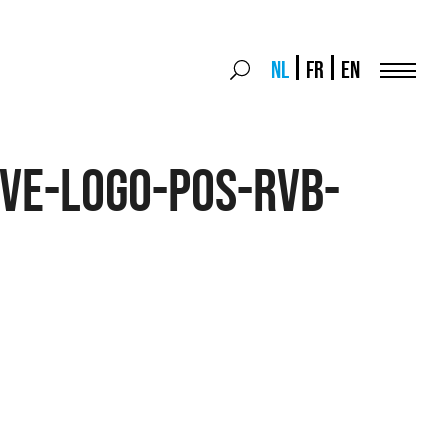
Search
NL
FR
EN
Search
for:
Menu
ve-logo-pos-rvb-