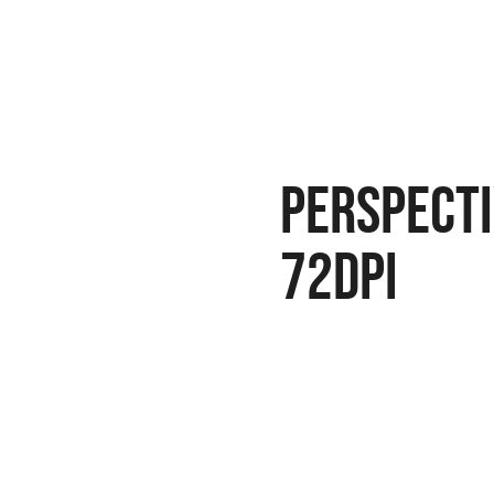
perspecti
72dpi