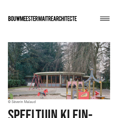
Menu
bma
© Séverin Malaud
SPEELTUIN KLEIN-