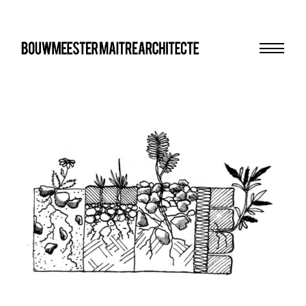
Menu
bma