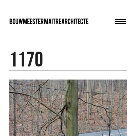
Menu
bma
1170