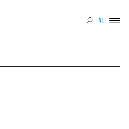
Search
NL
Search
for:
Menu