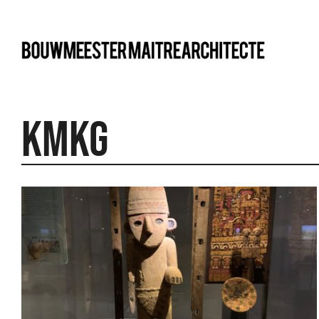
bma
KMKG