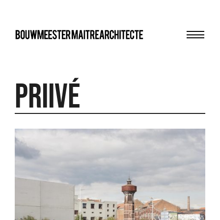
Menu
bma
priivé