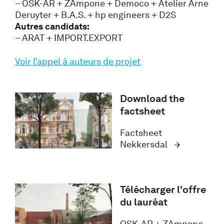
– OSK-AR + ZAmpone + Democo + Atelier Arne
Deruyter + B.A.S. + hp engineers + D2S
Autres candidats:
– ARAT + IMPORT.EXPORT
Voir l’appel à auteurs de projet
Download the
factsheet
Factsheet
Nekkersdal
Télécharger l'offre
du lauréat
OSK-AR + ZAmpone