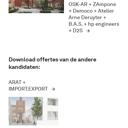
OSK-AR + ZAmpone
+ Democo + Atelier
Arne Deruyter +
B.A.S. + hp engineers
+ D2S
Download offertes van de andere
kandidaten:
ARAT +
IMPORT.EXPORT