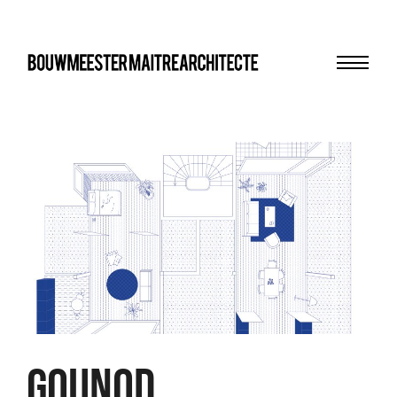
Menu
bma
GOUNOD