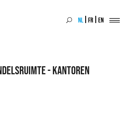
Search
NL
FR
EN
Search
for:
Menu
ndelsruimte - Kantoren