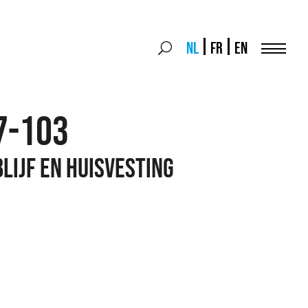
Search
NL
FR
EN
Search
for:
Menu
7-103
lijf en huisvesting