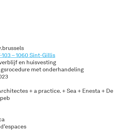
.brussels
103 – 1060 Sint-Gillis
erblijf en huisvesting
ngsrocedure met onderhandeling
2023
 Architectes + a practice. + Sea + Enesta + De
opeb
ca
 d’espaces