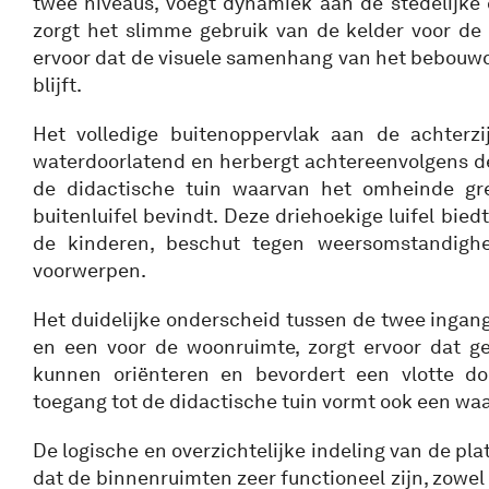
twee niveaus, voegt dynamiek aan de stedelijke 
zorgt het slimme gebruik van de kelder voor de 
ervoor dat de visuele samenhang van het bebou
blijft.
Het volledige buitenoppervlak aan de achterzi
waterdoorlatend en herbergt achtereenvolgens de
de didactische tuin waarvan het omheinde gr
buitenluifel bevindt. Deze driehoekige luifel bied
de kinderen, beschut tegen weersomstandighe
voorwerpen.
Het duidelijke onderscheid tussen de twee ingan
en een voor de woonruimte, zorgt ervoor dat geb
kunnen oriënteren en bevordert een vlotte do
toegang tot de didactische tuin vormt ook een waa
De logische en overzichtelijke indeling van de pl
dat de binnenruimten zeer functioneel zijn, zowel