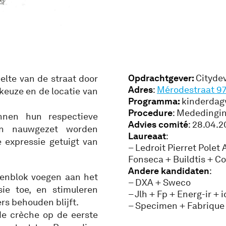
Opdrachtgever:
Citydev
eelte van de straat door
Adres
:
Mérodestraat 97-
keuze en de locatie van
Programma:
kinderdagv
Procedure
: Mededingi
nnen hun respectieve
Advies comité
: 28.04.
en nauwgezet worden
Laureaat
:
 expressie getuigt van
– Ledroit Pierret Polet
Fonseca + Buildtis + C
Andere kandidaten
:
zenblok voegen aan het
– DXA + Sweco
ie toe, en stimuleren
– Jlh + Fp + Energ-ir + i
ers behouden blijft.
– Specimen + Fabrique
e crèche op de eerste