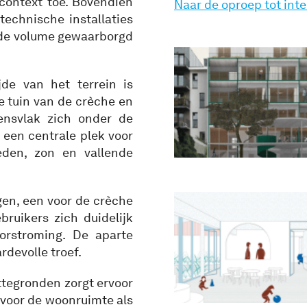
context toe. Bovendien
Naar de oproep tot int
technische installaties
wde volume gewaarborgd
jde van het terrein is
 tuin van de crèche en
ensvlak zich onder de
t een centrale plek voor
den, zon en vallende
gen, een voor de crèche
ruikers zich duidelijk
orstroming. De aparte
rdevolle troef.
attegronden zorgt ervoor
 voor de woonruimte als