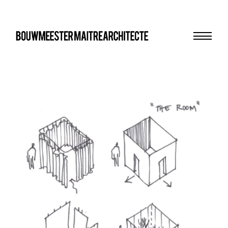
Menu
bma