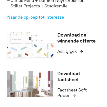
– Carlos Pena + Damien Nuyts Roussel
– Stiller Projects + Studiœmile
Naar de oproep tot interesse
Download de
winnende offerte
Aslı Çiçek
Download
factsheet
Factsheet Soft
Power