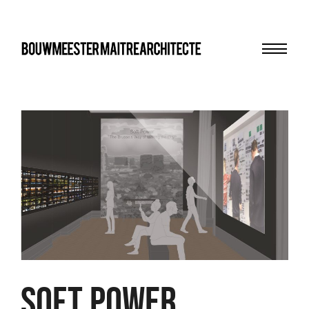
Menu
bma
SOFT POWER