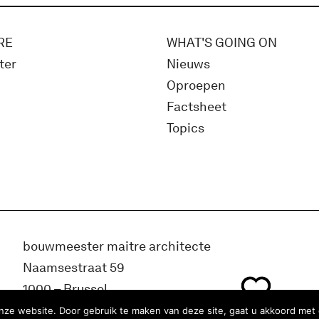
RE
WHAT'S GOING ON
ter
Nieuws
Oproepen
Factsheet
Topics
bouwmeester maitre architecte
Naamsestraat 59
1000 – Brussel
België
ze website. Door gebruik te maken van deze site, gaat u akkoord met 