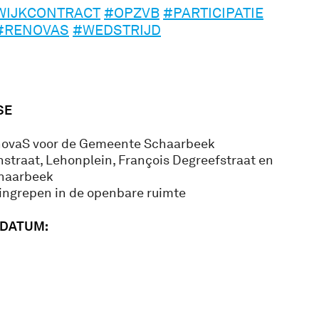
IJKCONTRACT
#OPZVB
#PARTICIPATIE
#RENOVAS
#WEDSTRIJD
SE
ovaS voor de Gemeente Schaarbeek
traat, Lehonplein, François Degreefstraat en
chaarbeek
 ingrepen in de openbare ruimte
SDATUM: