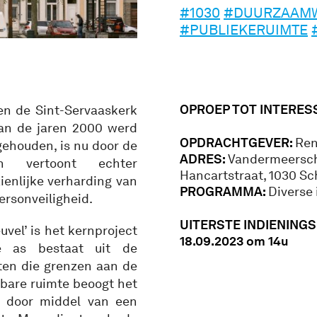
#1030
#DUURZAAMW
#PUBLIEKERUIMTE
OPROEP TOT INTERES
en de Sint-Servaaskerk
van de jaren 2000 werd
OPDRACHTGEVER:
Ren
ehouden, is nu door de
ADRES:
Vandermeerschs
n vertoont echter
Hancartstraat, 1030 S
ienlijke verharding van
PROGRAMMA:
Diverse
ersonveiligheid.
UITERSTE INDIENING
vel’ is het kernproject
18.09.2023 om 14u
ze as bestaat uit de
ten die grenzen aan de
nbare ruimte beoogt het
k door middel van een