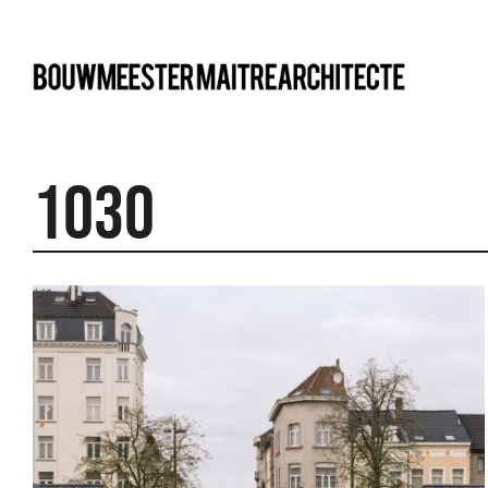
bma
1030