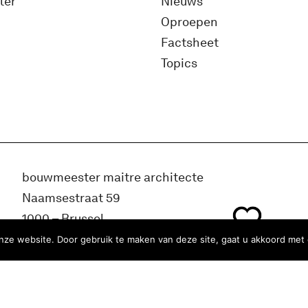
ter
Nieuws
Oproepen
Factsheet
Topics
bouwmeester maitre architecte
Naamsestraat 59
1000 – Brussel
België
ze website. Door gebruik te maken van deze site, gaat u akkoord met 
info@bma.brussels