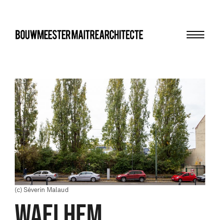
Menu
bma
(c) Séverin Malaud
WAELHEM