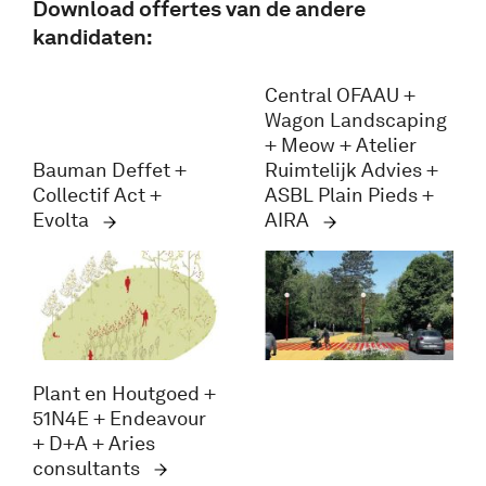
Download offertes van de andere
kandidaten:
Central OFAAU +
Wagon Landscaping
+ Meow + Atelier
Bauman Deffet +
Ruimtelijk Advies +
Collectif Act +
ASBL Plain Pieds +
Evolta
AIRA
Plant en Houtgoed +
51N4E + Endeavour
+ D+A + Aries
consultants