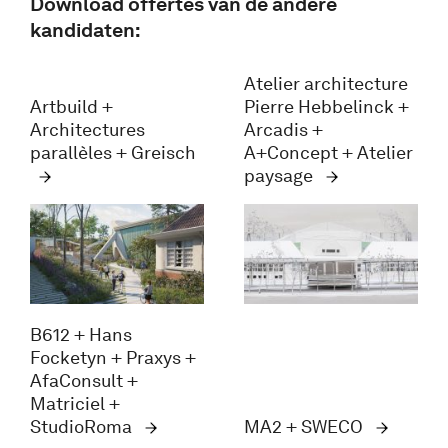
Download offertes van de andere
kandidaten:
Atelier architecture
Artbuild +
Pierre Hebbelinck +
Architectures
Arcadis +
parallèles + Greisch
A+Concept + Atelier
paysage
B612 + Hans
Focketyn + Praxys +
AfaConsult +
Matriciel +
StudioRoma
MA2 + SWECO