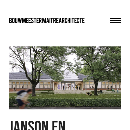
Menu
bma
Janson en