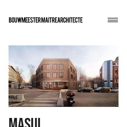
Menu
bma
MASUI