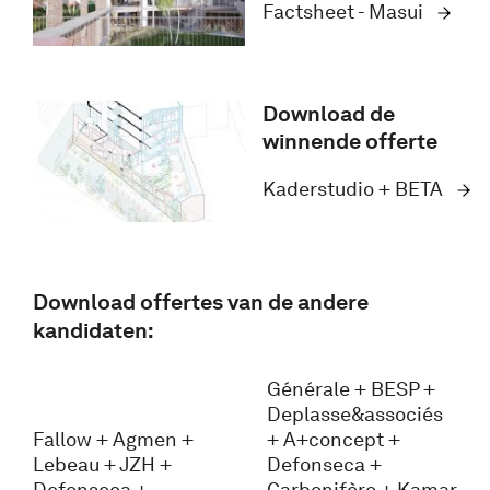
Factsheet - Masui
Download de
winnende offerte
Kaderstudio + BETA
Download offertes van de andere
kandidaten:
Générale + BESP +
Deplasse&associés
Fallow + Agmen +
+ A+concept +
Lebeau + JZH +
Defonseca +