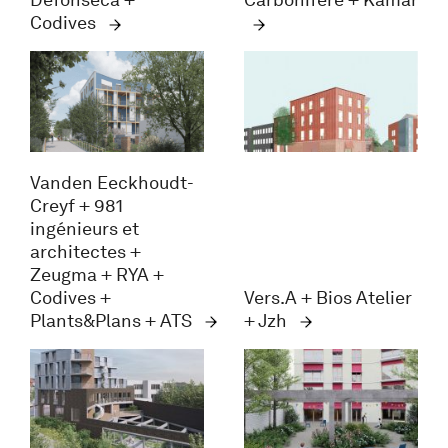
Defonseca +
Carbonifère + Kamar
Codives
Vanden Eeckhoudt-
Creyf + 981
ingénieurs et
architectes +
Zeugma + RYA +
Codives +
Vers.A + Bios Atelier
Plants&Plans + ATS
+ Jzh