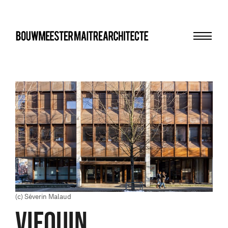
Menu
bma
(c) Séverin Malaud
VIFQUIN