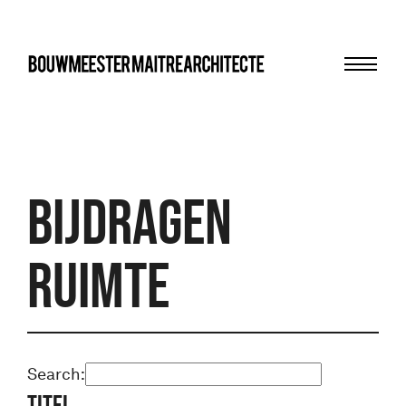
Menu
bma
Bijdragen
Ruimte
Search:
Titel